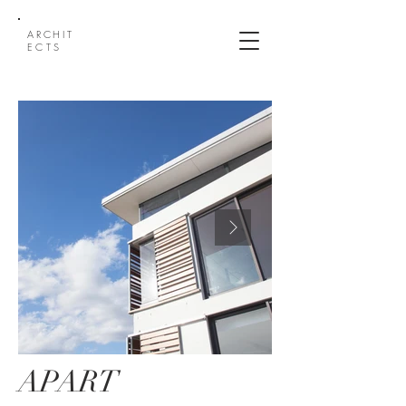
ARCHI
T
ECTS
APART